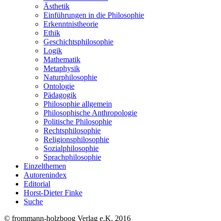
Ästhetik
Einführungen in die Philosophie
Erkenntnistheorie
Ethik
Geschichtsphilosophie
Logik
Mathematik
Metaphysik
Naturphilosophie
Ontologie
Pädagogik
Philosophie allgemein
Philosophische Anthropologie
Politische Philosophie
Rechtsphilosophie
Religionsphilosophie
Sozialphilosophie
Sprachphilosophie
Einzelthemen
Autorenindex
Editorial
Horst-Dieter Finke
Suche
© frommann-holzboog Verlag e.K. 2016