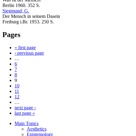
Berlin 1960. 352 S.
Siegmund, G.
Der Mensch in seinem Dasein
Freiburg i.Br. 1953. 250 S.
Pages
« first page
‹ previous page
…
6
7
8
9
10
11
12
…
next page ›
last page »
Main Topics
Aesthetics
Epistemology