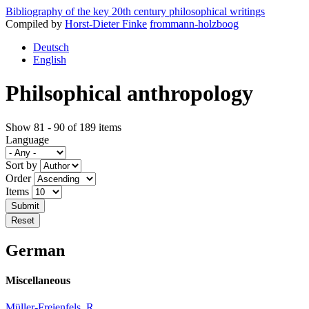
Bibliography of the key 20th century philosophical writings
Compiled by
Horst-Dieter Finke
frommann-holzboog
Deutsch
English
Philsophical anthropology
Show 81 - 90 of 189 items
Language
Sort by
Order
Items
German
Miscellaneous
Müller-Freienfels, R.