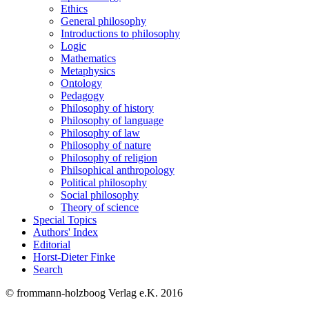
Ethics
General philosophy
Introductions to philosophy
Logic
Mathematics
Metaphysics
Ontology
Pedagogy
Philosophy of history
Philosophy of language
Philosophy of law
Philosophy of nature
Philosophy of religion
Philsophical anthropology
Political philosophy
Social philosophy
Theory of science
Special Topics
Authors' Index
Editorial
Horst-Dieter Finke
Search
© frommann-holzboog Verlag e.K. 2016