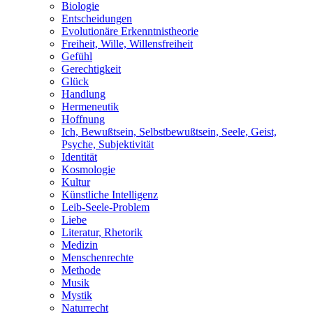
Biologie
Entscheidungen
Evolutionäre Erkenntnistheorie
Freiheit, Wille, Willensfreiheit
Gefühl
Gerechtigkeit
Glück
Handlung
Hermeneutik
Hoffnung
Ich, Bewußtsein, Selbstbewußtsein, Seele, Geist,
Psyche, Subjektivität
Identität
Kosmologie
Kultur
Künstliche Intelligenz
Leib-Seele-Problem
Liebe
Literatur, Rhetorik
Medizin
Menschenrechte
Methode
Musik
Mystik
Naturrecht