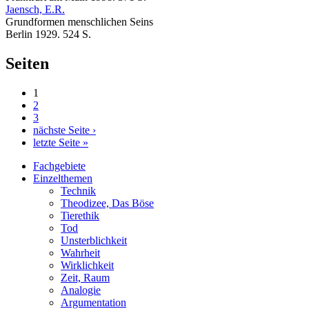
Jaensch, E.R.
Grundformen menschlichen Seins
Berlin 1929. 524 S.
Seiten
1
2
3
nächste Seite ›
letzte Seite »
Fachgebiete
Einzelthemen
Technik
Theodizee, Das Böse
Tierethik
Tod
Unsterblichkeit
Wahrheit
Wirklichkeit
Zeit, Raum
Analogie
Argumentation