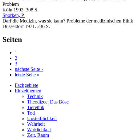
Problem
Köln 1992. 308 S.
Sporken, P.
Darf die Medizin, was sie kann? Probleme der medizinischen Ethik
Düsseldorf 1971. 236 S.
Seiten
1
2
3
nächste Seite ›
letzte Seite »
Fachgebiete
Einzelthemen
Technik
Theodizee, Das Böse
Tierethik
Tod
Unsterblichkeit
Wahrheit
Wirklichkeit
Zeit, Raum