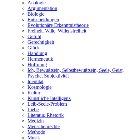
Analogie
Argumentation
Biologie
Entscheidungen
Evolutionäre Erkenntnistheorie
Freiheit, Wille, Willensfreiheit
Gefühl
Gerechtigkeit
Glück
Handlung
Hermeneutik
Hoffnung
Ich, Bewußtsein, Selbstbewußtsein, Seele, Geist,
Psyche, Subjektivität
Identität
Kosmologie
Kultur
Künstliche Intelligenz
Leib-Seele-Problem
Liebe
Literatur, Rhetorik
Medizin
Menschenrechte
Methode
Musik