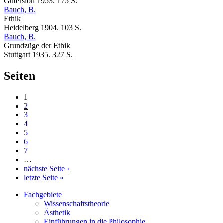
Gütersloh 1953. 175 S.
Bauch, B.
Ethik
Heidelberg 1904. 103 S.
Bauch, B.
Grundzüge der Ethik
Stuttgart 1935. 327 S.
Seiten
1
2
3
4
5
6
7
…
nächste Seite ›
letzte Seite »
Fachgebiete
Wissenschaftstheorie
Ästhetik
Einführungen in die Philosophie