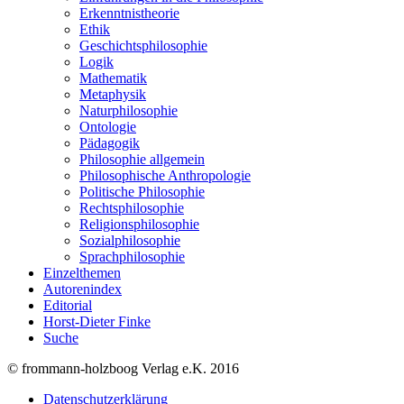
Erkenntnistheorie
Ethik
Geschichtsphilosophie
Logik
Mathematik
Metaphysik
Naturphilosophie
Ontologie
Pädagogik
Philosophie allgemein
Philosophische Anthropologie
Politische Philosophie
Rechtsphilosophie
Religionsphilosophie
Sozialphilosophie
Sprachphilosophie
Einzelthemen
Autorenindex
Editorial
Horst-Dieter Finke
Suche
© frommann-holzboog Verlag e.K. 2016
Datenschutzerklärung