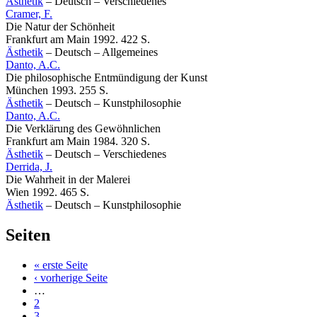
Ästhetik
–
Deutsch
–
Verschiedenes
Cramer, F.
Die Natur der Schönheit
Frankfurt am Main 1992. 422 S.
Ästhetik
–
Deutsch
–
Allgemeines
Danto, A.C.
Die philosophische Entmündigung der Kunst
München 1993. 255 S.
Ästhetik
–
Deutsch
–
Kunstphilosophie
Danto, A.C.
Die Verklärung des Gewöhnlichen
Frankfurt am Main 1984. 320 S.
Ästhetik
–
Deutsch
–
Verschiedenes
Derrida, J.
Die Wahrheit in der Malerei
Wien 1992. 465 S.
Ästhetik
–
Deutsch
–
Kunstphilosophie
Seiten
« erste Seite
‹ vorherige Seite
…
2
3