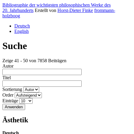
Bibliographie der wichtigsten philosophischen Werke des
20. Jahrhunderts
Erstellt von
Horst-Dieter Finke
frommann-
holzboog
Deutsch
English
Suche
Zeige 41 - 50 von 7858 Beiträgen
Autor
Titel
Sortierung
Order
Einträge
Ästhetik
Deutsch