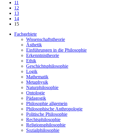
11
12
13
14
15
Fachgebiete
Wissenschaftstheorie
Ästhetik
Einführungen in die Philosophie
Erkenntnistheorie
Ethik
Geschichtsphilosophie
Logik
Mathematik
Metaphysik
Naturphilosophie
Ontologie
Pädagogik
Philosophie allgemein
Philosophische Anthropologie
Politische Philosophie
Rechtsphilosophie
Religionsphilosophie
Sozialphilosophie